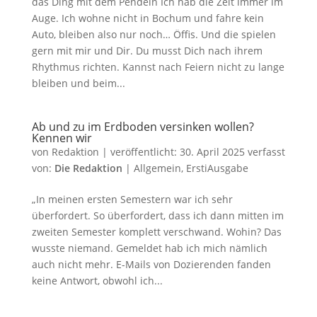
das Ding mit dem Pendeln Ich hab die Zeit immer im
Auge. Ich wohne nicht in Bochum und fahre kein
Auto, bleiben also nur noch… Öffis. Und die spielen
gern mit mir und Dir. Du musst Dich nach ihrem
Rhythmus richten. Kannst nach Feiern nicht zu lange
bleiben und beim...
Ab und zu im Erdboden versinken wollen?
Kennen wir
von
Redaktion
|
veröffentlicht:
30. April 2025
verfasst
von:
Die Redaktion
|
Allgemein
,
ErstiAusgabe
„In meinen ersten Semestern war ich sehr
überfordert. So überfordert, dass ich dann mitten im
zweiten Semester komplett verschwand. Wohin? Das
wusste niemand. Gemeldet hab ich mich nämlich
auch nicht mehr. E-Mails von Dozierenden fanden
keine Antwort, obwohl ich...