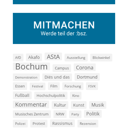
AStA
Akafö
AfD
Ausstellung
Blickwinkel
Bochum
Corona
Campus
Dortmund
Diës und das
Demonstration
Film
Essen
Forschung
FSVK
Festival
Fußball
Hochschulpolitik
Kino
Kommentar
Musik
Kultur
Kunst
Politik
Musisches Zentrum
NRW
Party
Rassismus
Polizei
Protest
Rezension