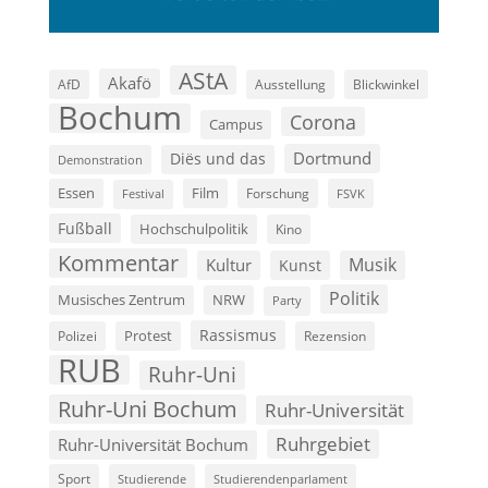
AStA
Akafö
AfD
Ausstellung
Blickwinkel
Bochum
Corona
Campus
Dortmund
Diës und das
Demonstration
Film
Essen
Forschung
FSVK
Festival
Fußball
Hochschulpolitik
Kino
Kommentar
Musik
Kultur
Kunst
Politik
Musisches Zentrum
NRW
Party
Rassismus
Polizei
Protest
Rezension
RUB
Ruhr-Uni
Ruhr-Uni Bochum
Ruhr-Universität
Ruhrgebiet
Ruhr-Universität Bochum
Sport
Studierende
Studierendenparlament