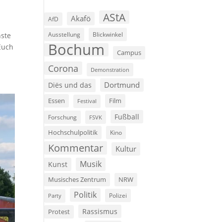
AStA
Akafö
AfD
Ausstellung
Blickwinkel
hste
Bochum
Euch
Campus
Corona
Demonstration
Dortmund
Diës und das
Film
Essen
Festival
Fußball
Forschung
FSVK
Hochschulpolitik
Kino
Kommentar
Kultur
Musik
Kunst
Musisches Zentrum
NRW
Politik
Polizei
Party
Rassismus
Protest