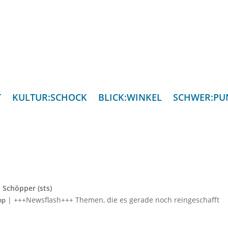
T
KULTUR:SCHOCK
BLICK:WINKEL
SCHWER:PU
 Schöpper (sts)
|
+++Newsflash+++ Themen, die es gerade noch reingeschafft
mp