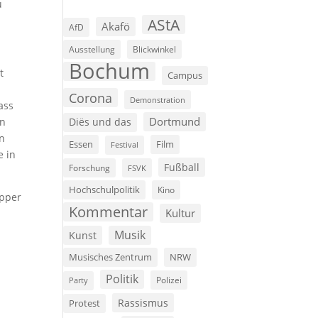
u
AStA
Akafö
AfD
Ausstellung
Blickwinkel
Bochum
t
Campus
Corona
Demonstration
ass
Dortmund
en
Diës und das
in
Film
Essen
Festival
e in
Fußball
Forschung
FSVK
Hochschulpolitik
Kino
öpper
Kommentar
Kultur
Musik
Kunst
Musisches Zentrum
NRW
Politik
Polizei
Party
Rassismus
Protest