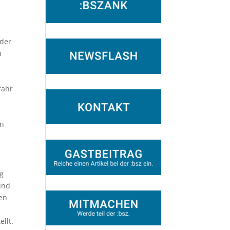
 der
u
fahr
en
ng
und
ben
llt.