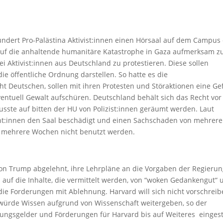
undert Pro-Palästina Aktivist:innen einen Hörsaal auf dem Campus
 auf die anhaltende humanitäre Katastrophe in Gaza aufmerksam z
Aktivist:innen aus Deutschland zu protestieren. Diese sollen
ie öffentliche Ordnung darstellen. So hatte es die
ht Deutschen, sollen mit ihren Protesten und Störaktionen eine Ge
eventuell Gewalt aufschüren. Deutschland behält sich das Recht vor
ste auf bitten der HU von Polizist:innen geräumt werden. Laut
nt:innen den Saal beschädigt und einen Sachschaden von mehrer
 mehrere Wochen nicht benutzt werden.
 von Trump abgelehnt, ihre Lehrpläne an die Vorgaben der Regieru
 auf die Inhalte, die vermittelt werden, von “woken Gedankengut“ 
 die Forderungen mit Ablehnung. Harvard will sich nicht vorschrei
d würde Wissen aufgrund von Wissenschaft weitergeben, so der
hungsgelder und Förderungen für Harvard bis auf Weiteres eingeste