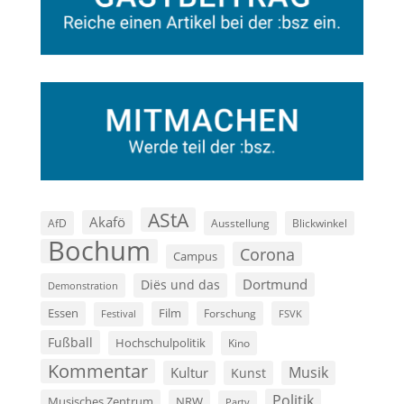
AStA
Akafö
AfD
Ausstellung
Blickwinkel
Bochum
Corona
Campus
Dortmund
Diës und das
Demonstration
Film
Essen
Forschung
FSVK
Festival
Fußball
Hochschulpolitik
Kino
Kommentar
Musik
Kultur
Kunst
Politik
Musisches Zentrum
NRW
Party