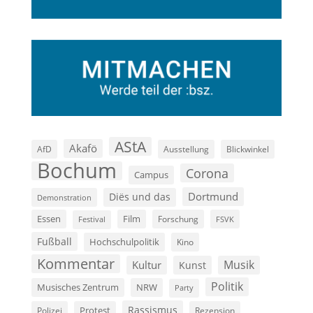
AStA
Akafö
AfD
Ausstellung
Blickwinkel
Bochum
Corona
Campus
Dortmund
Diës und das
Demonstration
Film
Essen
Forschung
FSVK
Festival
Fußball
Hochschulpolitik
Kino
Kommentar
Musik
Kultur
Kunst
Politik
Musisches Zentrum
NRW
Party
Rassismus
Polizei
Protest
Rezension