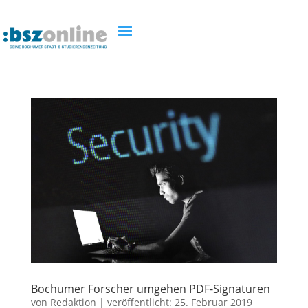
Bochumer Forscher umgehen PDF-Signaturen
von
Redaktion
|
veröffentlicht:
25. Februar 2019