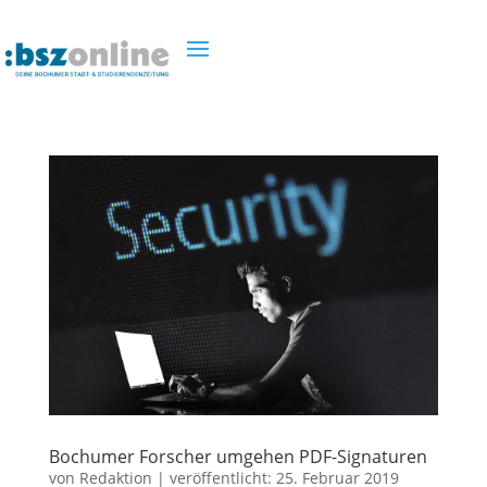
Bochumer Forscher umgehen PDF-Signaturen
von
Redaktion
|
veröffentlicht:
25. Februar 2019