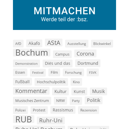
AStA
Akafö
AfD
Ausstellung
Blickwinkel
Bochum
Corona
Campus
Dortmund
Diës und das
Demonstration
Film
Essen
Forschung
FSVK
Festival
Fußball
Hochschulpolitik
Kino
Kommentar
Musik
Kultur
Kunst
Politik
Musisches Zentrum
NRW
Party
Rassismus
Polizei
Protest
Rezension
RUB
Ruhr-Uni