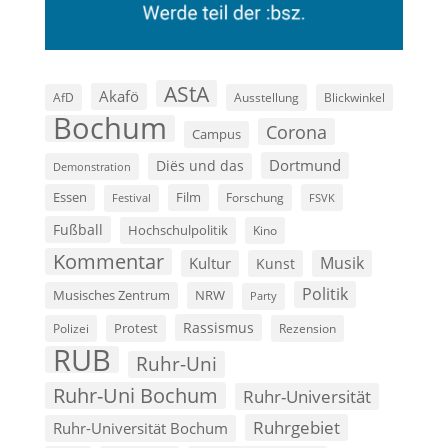
AStA
Akafö
AfD
Ausstellung
Blickwinkel
Bochum
Corona
Campus
Dortmund
Diës und das
Demonstration
Film
Essen
Forschung
FSVK
Festival
Fußball
Hochschulpolitik
Kino
Kommentar
Musik
Kultur
Kunst
Politik
Musisches Zentrum
NRW
Party
Rassismus
Polizei
Protest
Rezension
RUB
Ruhr-Uni
Ruhr-Uni Bochum
Ruhr-Universität
Ruhrgebiet
Ruhr-Universität Bochum