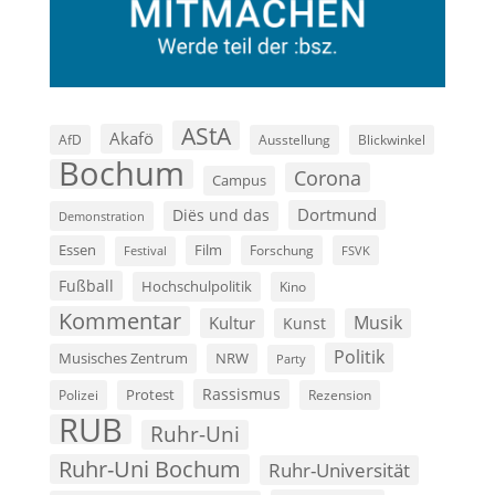
AStA
Akafö
AfD
Ausstellung
Blickwinkel
Bochum
Corona
Campus
Dortmund
Diës und das
Demonstration
Film
Essen
Forschung
FSVK
Festival
Fußball
Hochschulpolitik
Kino
Kommentar
Musik
Kultur
Kunst
Politik
Musisches Zentrum
NRW
Party
Rassismus
Polizei
Protest
Rezension
RUB
Ruhr-Uni
Ruhr-Uni Bochum
Ruhr-Universität