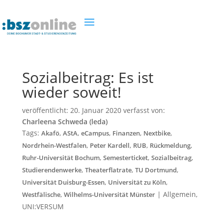
Sozialbeitrag: Es ist
wieder soweit!
veröffentlicht:
20. Januar 2020
verfasst von:
Charleena Schweda (leda)
Tags:
,
,
,
,
,
Akafö
AStA
eCampus
Finanzen
Nextbike
,
,
,
,
Nordrhein-Westfalen
Peter Kardell
RUB
Rückmeldung
,
,
,
Ruhr-Universität Bochum
Semesterticket
Sozialbeitrag
,
,
,
Studierendenwerke
Theaterflatrate
TU Dortmund
,
,
Universität Duisburg-Essen
Universität zu Köln
,
|
Allgemein
,
Westfälische
Wilhelms-Universität Münster
UNI:VERSUM