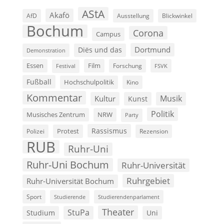
AStA
Akafö
AfD
Ausstellung
Blickwinkel
Bochum
Corona
Campus
Dortmund
Diës und das
Demonstration
Film
Essen
Forschung
FSVK
Festival
Fußball
Hochschulpolitik
Kino
Kommentar
Musik
Kultur
Kunst
Politik
Musisches Zentrum
NRW
Party
Rassismus
Polizei
Protest
Rezension
RUB
Ruhr-Uni
Ruhr-Uni Bochum
Ruhr-Universität
Ruhrgebiet
Ruhr-Universität Bochum
Sport
Studierende
Studierendenparlament
Theater
StuPa
Studium
Uni