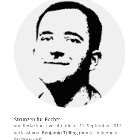
Strunzen für Rechts
von
Redaktion
|
veröffentlicht:
11. September 2017
verfasst von:
Benjamin Trilling (bent)
|
Allgemein
,
BLICK:WINKEL