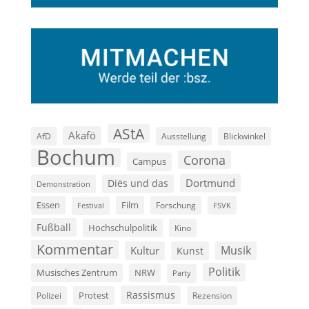
AStA
Akafö
AfD
Ausstellung
Blickwinkel
Bochum
Corona
Campus
Dortmund
Diës und das
Demonstration
Film
Essen
Forschung
FSVK
Festival
Fußball
Hochschulpolitik
Kino
Kommentar
Musik
Kultur
Kunst
Politik
Musisches Zentrum
NRW
Party
Rassismus
Polizei
Protest
Rezension