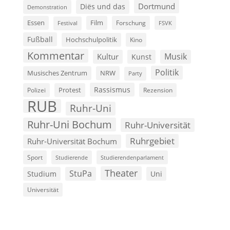
Dortmund
Diës und das
Demonstration
Film
Essen
Forschung
FSVK
Festival
Fußball
Hochschulpolitik
Kino
Kommentar
Musik
Kultur
Kunst
Politik
Musisches Zentrum
NRW
Party
Rassismus
Polizei
Protest
Rezension
RUB
Ruhr-Uni
Ruhr-Uni Bochum
Ruhr-Universität
Ruhrgebiet
Ruhr-Universität Bochum
Sport
Studierende
Studierendenparlament
Theater
StuPa
Studium
Uni
Universität