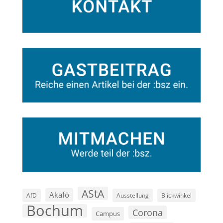
AStA
Akafö
AfD
Ausstellung
Blickwinkel
Bochum
Corona
Campus