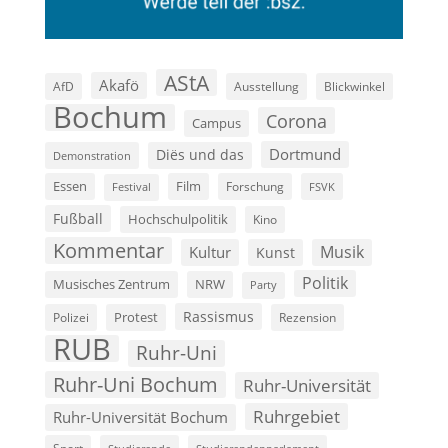
AStA
Akafö
AfD
Ausstellung
Blickwinkel
Bochum
Corona
Campus
Dortmund
Diës und das
Demonstration
Film
Essen
Forschung
FSVK
Festival
Fußball
Hochschulpolitik
Kino
Kommentar
Musik
Kultur
Kunst
Politik
Musisches Zentrum
NRW
Party
Rassismus
Polizei
Protest
Rezension
RUB
Ruhr-Uni
Ruhr-Uni Bochum
Ruhr-Universität
Ruhrgebiet
Ruhr-Universität Bochum