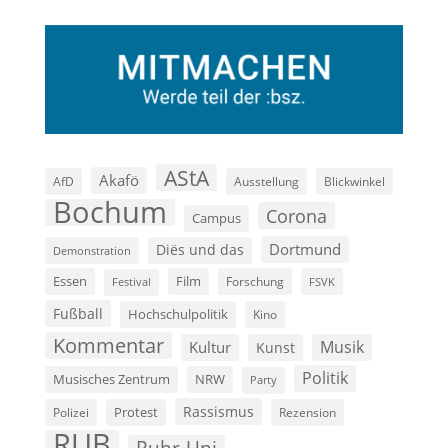
AStA
Akafö
AfD
Ausstellung
Blickwinkel
Bochum
Corona
Campus
Dortmund
Diës und das
Demonstration
Film
Essen
Forschung
FSVK
Festival
Fußball
Hochschulpolitik
Kino
Kommentar
Musik
Kultur
Kunst
Politik
Musisches Zentrum
NRW
Party
Rassismus
Polizei
Protest
Rezension
RUB