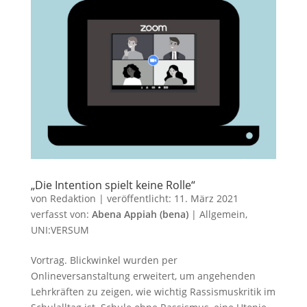
„Die Intention spielt keine Rolle“
von
Redaktion
|
veröffentlicht:
11. März 2021
verfasst von:
Abena Appiah (bena)
|
Allgemein
,
UNI:VERSUM
Vortrag. Blickwinkel wurden per
Onlineversanstaltung erweitert, um angehenden
Lehrkräften zu zeigen, wie wichtig Rassismuskritik im