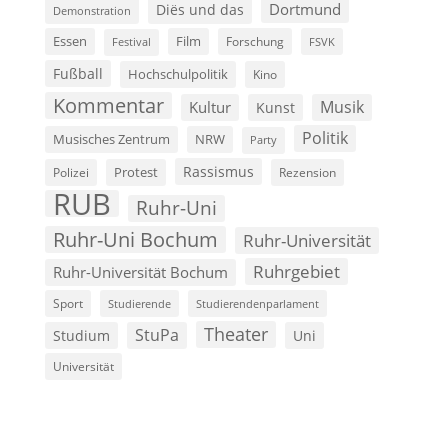
Dortmund
Diës und das
Demonstration
Film
Essen
Forschung
FSVK
Festival
Fußball
Hochschulpolitik
Kino
Kommentar
Musik
Kultur
Kunst
Politik
Musisches Zentrum
NRW
Party
Rassismus
Polizei
Protest
Rezension
RUB
Ruhr-Uni
Ruhr-Uni Bochum
Ruhr-Universität
Ruhrgebiet
Ruhr-Universität Bochum
Sport
Studierende
Studierendenparlament
Theater
StuPa
Studium
Uni
Universität