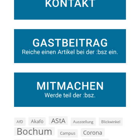
AStA
Akafö
AfD
Ausstellung
Blickwinkel
Bochum
Corona
Campus