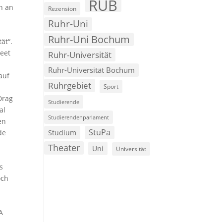
RUB
nn an
Rezension
Ruhr-Uni
Ruhr-Uni Bochum
ät“.
reet
Ruhr-Universität
Ruhr-Universität Bochum
auf
Ruhrgebiet
e
Sport
Drag
Studierende
al
Studierendenparlament
en
StuPa
de
Studium
,
Theater
Uni
Universität
s
och
A