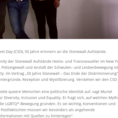
eet-Day (CSD), 50 Jahre erinnern an die Stonewall-Aufstände.
nity der Stonewall Aufstände Homo- und Transsexueller im New Y
n Polizeigewalt und Anstoß der Schwulen- und Lesbenbewegung is
y. Im Vortrag „50 Jahre Stonewall – Das Ende der Diskriminierung
Hintergründe, Rezeption und Mystifizierung. Verstehen wir den CSD
ele queere Menschen eine politische Identität auf, sagt Muriel
r Diversity, Inclusion und Equality. Er fragt sich, auf welchen Myt
 die LGBTQ*-Bewegung gründen. Es sei wichtig, Konventionen und
es Postfaktischen müssen wir besonders als angehende
formationen mit Quellen zu hinterlegen“.