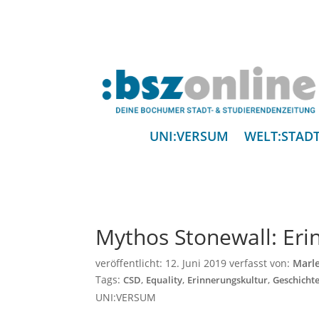
UNI:VERSUM
WELT:STAD
Mythos Stonewall: Erin
veröffentlicht:
12. Juni 2019
verfasst von:
Marle
Tags:
,
,
,
CSD
Equality
Erinnerungskultur
Geschicht
UNI:VERSUM