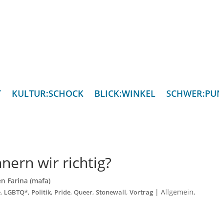
T
KULTUR:SCHOCK
BLICK:WINKEL
SCHWER:PU
nern wir richtig?
n Farina (mafa)
,
,
,
,
,
,
|
Allgemein
,
e
LGBTQ*
Politik
Pride
Queer
Stonewall
Vortrag