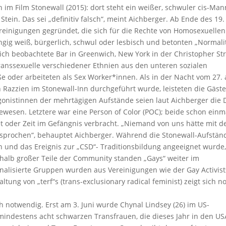
ch im Film Stonewall (2015): dort steht ein weißer, schwuler cis-Ma
tein. Das sei „definitiv falsch“, meint Aichberger. Ab Ende des 19.
einigungen gegründet, die sich für die Rechte von Homosexuellen
ngig weiß, bürgerlich, schwul oder lesbisch und betonten „Normalit
lich beobachtete Bar in Greenwich, New York in der Christopher St
ranssexuelle verschiedener Ethnien aus den unteren sozialen
ße oder arbeiteten als Sex Worker*innen. Als in der Nacht vom 27. 
n Razzien im Stonewall-Inn durchgeführt wurde, leisteten die Gäst
agonistinnen der mehrtägigen Aufstände seien laut Aichberger die 
wesen. Letztere war eine Person of Color (POC); beide schon einm
et oder Zeit im Gefängnis verbracht. „Niemand von uns hätte mit d
esprochen“, behauptet Aichberger. Während die Stonewall-Aufstän
und das Ereignis zur „CSD“- Traditionsbildung angeeignet wurde
rhalb großer Teile der Community standen „Gays“ weiter im
alisierte Gruppen wurden aus Vereinigungen wie der Gay Activist
ltung von „terf“s (trans-exclusionary radical feminist) zeigt sich n
ch notwendig. Erst am 3. Juni wurde Chynal Lindsey (26) im US-
 mindestens acht schwarzen Transfrauen, die dieses Jahr in den US