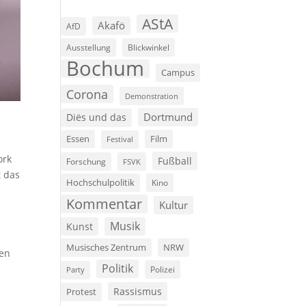
AStA
Akafö
AfD
Ausstellung
Blickwinkel
Bochum
Campus
Corona
Demonstration
Dortmund
Diës und das
Film
Essen
Festival
ork
Fußball
Forschung
FSVK
t das
Hochschulpolitik
Kino
“
Kommentar
Kultur
Musik
Kunst
Musisches Zentrum
NRW
hen
Politik
Polizei
Party
Rassismus
Protest