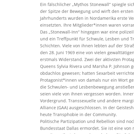
Ein fälschlicher „Mythos Stonewall“ spiegle si
der Spitze der Bewegung und wirft den ersten S
Jahrhunderts wurden in Nordamerika erste Ver
einsetzten. Ihre Mitglieder*innen waren vorra
Das „Stonewall-Inn“ hingegen war eine polizei
und ein Treffpunkt für Schwule, Lesben und T
Schichten. Viele von ihnen lebten auf der Stra
den 28. Juni 1969 eine von vielen gewalttätige
erstmals Widerstand. Zwei der aktivsten Prot
Queens Sylvia Rivera und Marsha P. Johnson ge
obdachlos gewesen; hatten Sexarbeit verricht
Protagonist*innen von damals nur ein Wort g
die Schwulen- und Lesbenbewegung anstießen 
seien viele von ihnen vergessen worden. Inne
Vordergrund. Transsexuelle und andere margin
Alliance (GAA) ausgeschlossen. In der Geistesha
heute Transphobie in der Community.
Politische Partizipation und Rebellion sind no
Bundesstaat Dallas ermordet. Sie ist eine von