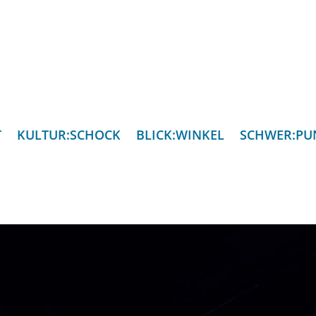
T
KULTUR:SCHOCK
BLICK:WINKEL
SCHWER:PU