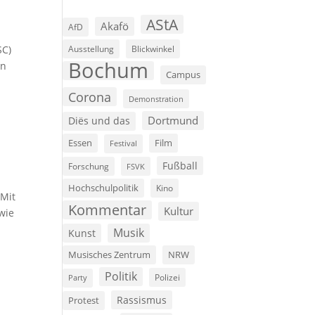
AStA
Akafö
AfD
SC)
Ausstellung
Blickwinkel
Bochum
in
Campus
Corona
Demonstration
Dortmund
Diës und das
Film
Essen
Festival
Fußball
Forschung
FSVK
Hochschulpolitik
Kino
 Mit
Kommentar
Kultur
wie
Musik
Kunst
Musisches Zentrum
NRW
Politik
Polizei
Party
Rassismus
Protest