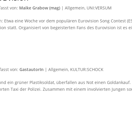
fasst von:
Maike Grabow (mag)
|
Allgemein
,
UNI:VERSUM
en: Etwa eine Woche vor dem populären Eurovision Song Contest (E
n statt. Organisiert von begeisterten Fans des Eurovision ist es e
fasst von:
GastautorIn
|
Allgemein
,
KULTUR:SCHOCK
und ein grüner Plastiksoldat, überfallen aus Not einen Goldankauf.
ten Taxi der Polizei. Zusammen mit einem involvierten Jungen so