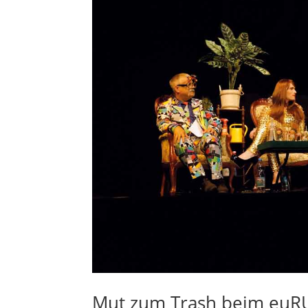
Mut zum Trash beim euR