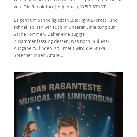
von:
Die Redaktion
|
Allgemein
,
WELT:STADT
Es geht um Schnelligkeit in „Starlight Express“ und
schnell sollten wir auch in unserer Einleitung zur
Sache kommen. Daher eine zügige
Zusammenfassung dessen, was noch in dieser
Ausgabe zu finden ist: Erneut wird die StuPa-
Sprecher:innen-Affäre...