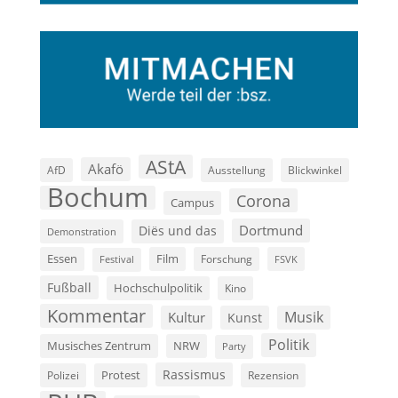
AStA
Akafö
AfD
Ausstellung
Blickwinkel
Bochum
Corona
Campus
Dortmund
Diës und das
Demonstration
Film
Essen
Forschung
FSVK
Festival
Fußball
Hochschulpolitik
Kino
Kommentar
Musik
Kultur
Kunst
Politik
Musisches Zentrum
NRW
Party
Rassismus
Polizei
Protest
Rezension