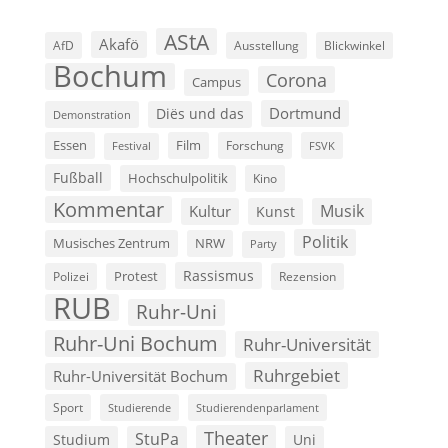
AStA
Akafö
AfD
Ausstellung
Blickwinkel
Bochum
Corona
Campus
Dortmund
Diës und das
Demonstration
Film
Essen
Forschung
FSVK
Festival
Fußball
Hochschulpolitik
Kino
Kommentar
Musik
Kultur
Kunst
Politik
Musisches Zentrum
NRW
Party
Rassismus
Polizei
Protest
Rezension
RUB
Ruhr-Uni
Ruhr-Uni Bochum
Ruhr-Universität
Ruhrgebiet
Ruhr-Universität Bochum
Sport
Studierende
Studierendenparlament
Theater
StuPa
Studium
Uni