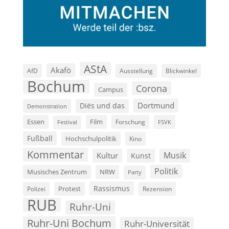
AStA
Akafö
AfD
Ausstellung
Blickwinkel
Bochum
Corona
Campus
Dortmund
Diës und das
Demonstration
Film
Essen
Forschung
FSVK
Festival
Fußball
Hochschulpolitik
Kino
Kommentar
Musik
Kultur
Kunst
Politik
Musisches Zentrum
NRW
Party
Rassismus
Polizei
Protest
Rezension
RUB
Ruhr-Uni
Ruhr-Uni Bochum
Ruhr-Universität