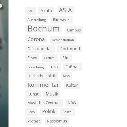
AStA
Akafö
AfD
Ausstellung
Blickwinkel
Bochum
Campus
Corona
Demonstration
Dortmund
Diës und das
Film
Essen
Festival
Fußball
Forschung
FSVK
Hochschulpolitik
Kino
Kommentar
Kultur
Musik
Kunst
Musisches Zentrum
NRW
Politik
Polizei
Party
Rassismus
Protest