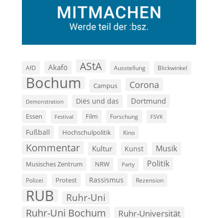
AStA
Akafö
AfD
Ausstellung
Blickwinkel
Bochum
Corona
Campus
Dortmund
Diës und das
Demonstration
Film
Essen
Forschung
FSVK
Festival
Fußball
Hochschulpolitik
Kino
Kommentar
Musik
Kultur
Kunst
Politik
Musisches Zentrum
NRW
Party
Rassismus
Polizei
Protest
Rezension
RUB
Ruhr-Uni
Ruhr-Uni Bochum
Ruhr-Universität