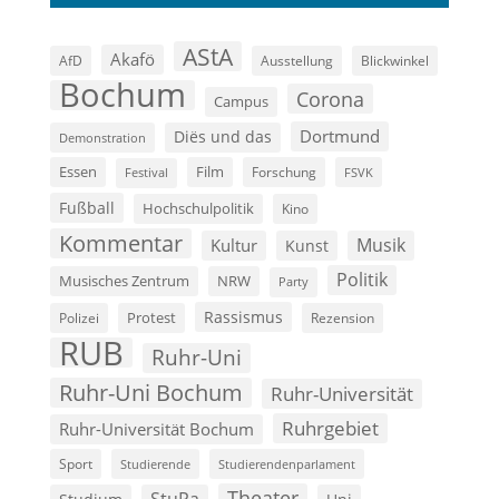
AStA
Akafö
AfD
Ausstellung
Blickwinkel
Bochum
Corona
Campus
Dortmund
Diës und das
Demonstration
Film
Essen
Forschung
FSVK
Festival
Fußball
Hochschulpolitik
Kino
Kommentar
Musik
Kultur
Kunst
Politik
Musisches Zentrum
NRW
Party
Rassismus
Polizei
Protest
Rezension
RUB
Ruhr-Uni
Ruhr-Uni Bochum
Ruhr-Universität
Ruhrgebiet
Ruhr-Universität Bochum
Sport
Studierende
Studierendenparlament
Theater