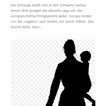
Die Schlange beißt sich in den Schwanz! Genau
dieses Bild spiegelt die Aktuelle Lage um die
europäischeFlüchtlingspolitik wider. Europa duldet
nur die „Legalen“ und kreiert mit seiner Politik, den
Grund dafür, dass...