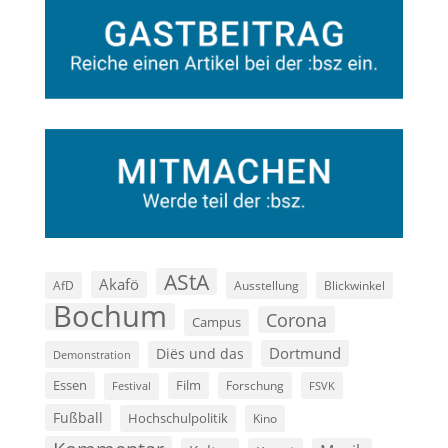
AStA
Akafö
AfD
Ausstellung
Blickwinkel
Bochum
Corona
Campus
Dortmund
Diës und das
Demonstration
Film
Essen
Forschung
FSVK
Festival
Fußball
Hochschulpolitik
Kino