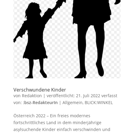
Verschwundene Kinder
von
Redaktion
|
veröffentlicht:
21. Juli 2022
verfasst
von:
:bsz-RedakteurIn
|
Allgemein
,
BLICK:WINKEL
Österreich 2022 – Ein freies modernes
fortschrittliches Land in dem minderjährige
asylsuchende Kinder einfach verschwinden und