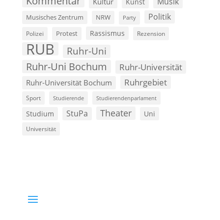
Kommentar
Musik
Kultur
Kunst
Politik
Musisches Zentrum
NRW
Party
Rassismus
Polizei
Protest
Rezension
RUB
Ruhr-Uni
Ruhr-Uni Bochum
Ruhr-Universität
Ruhrgebiet
Ruhr-Universität Bochum
Sport
Studierende
Studierendenparlament
Theater
StuPa
Studium
Uni
Universität