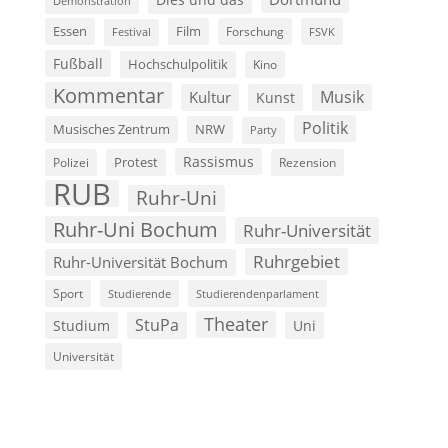
Demonstration
Film
Essen
Forschung
FSVK
Festival
Fußball
Hochschulpolitik
Kino
Kommentar
Musik
Kultur
Kunst
Politik
Musisches Zentrum
NRW
Party
Rassismus
Polizei
Protest
Rezension
RUB
Ruhr-Uni
Ruhr-Uni Bochum
Ruhr-Universität
Ruhrgebiet
Ruhr-Universität Bochum
Sport
Studierende
Studierendenparlament
Theater
StuPa
Studium
Uni
Universität