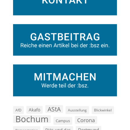
AStA
Akafö
AfD
Ausstellung
Blickwinkel
Bochum
Corona
Campus
Dortmund
Diës und das