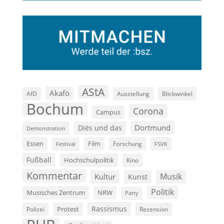
AStA
Akafö
AfD
Ausstellung
Blickwinkel
Bochum
Corona
Campus
Dortmund
Diës und das
Demonstration
Film
Essen
Forschung
FSVK
Festival
Fußball
Hochschulpolitik
Kino
Kommentar
Musik
Kultur
Kunst
Politik
Musisches Zentrum
NRW
Party
Rassismus
Polizei
Protest
Rezension