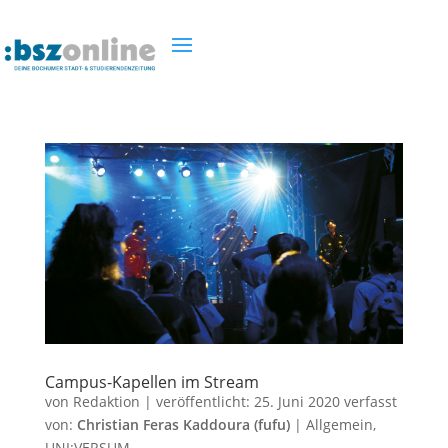
Campus-Kapellen im Stream
von
Redaktion
|
veröffentlicht:
25. Juni 2020
verfasst
von:
Christian Feras Kaddoura (fufu)
|
Allgemein
,
UNI:VERSUM