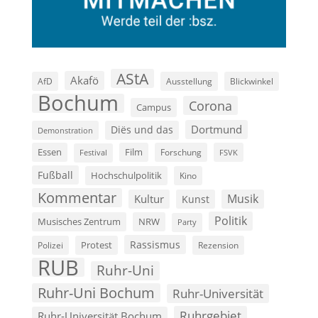
AStA
Akafö
AfD
Ausstellung
Blickwinkel
Bochum
Corona
Campus
Dortmund
Diës und das
Demonstration
Film
Essen
Forschung
FSVK
Festival
Fußball
Hochschulpolitik
Kino
Kommentar
Musik
Kultur
Kunst
Politik
Musisches Zentrum
NRW
Party
Rassismus
Polizei
Protest
Rezension
RUB
Ruhr-Uni
Ruhr-Uni Bochum
Ruhr-Universität
Ruhrgebiet
Ruhr-Universität Bochum