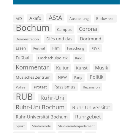
AStA
Akafö
AfD
Ausstellung
Blickwinkel
Bochum
Corona
Campus
Dortmund
Diës und das
Demonstration
Film
Essen
Forschung
FSVK
Festival
Fußball
Hochschulpolitik
Kino
Kommentar
Musik
Kultur
Kunst
Politik
Musisches Zentrum
NRW
Party
Rassismus
Polizei
Protest
Rezension
RUB
Ruhr-Uni
Ruhr-Uni Bochum
Ruhr-Universität
Ruhrgebiet
Ruhr-Universität Bochum
Sport
Studierende
Studierendenparlament