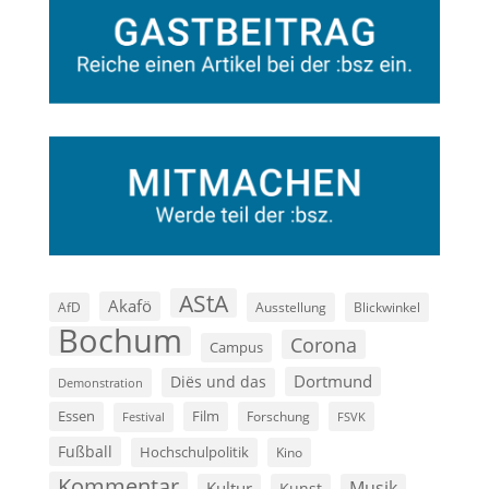
AStA
Akafö
AfD
Ausstellung
Blickwinkel
Bochum
Corona
Campus
Dortmund
Diës und das
Demonstration
Film
Essen
Forschung
FSVK
Festival
Fußball
Hochschulpolitik
Kino
Kommentar
Musik
Kultur
Kunst