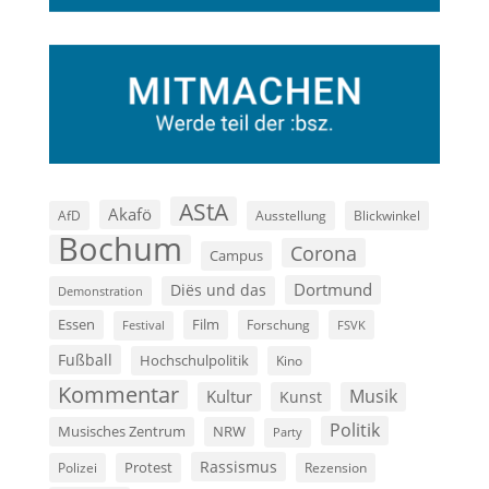
AStA
Akafö
AfD
Ausstellung
Blickwinkel
Bochum
Corona
Campus
Dortmund
Diës und das
Demonstration
Film
Essen
Forschung
FSVK
Festival
Fußball
Hochschulpolitik
Kino
Kommentar
Musik
Kultur
Kunst
Politik
Musisches Zentrum
NRW
Party
Rassismus
Polizei
Protest
Rezension