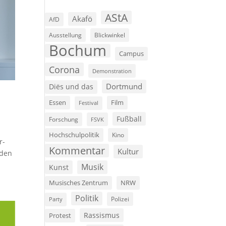
AStA
Akafö
AfD
Ausstellung
Blickwinkel
Bochum
Campus
Corona
Demonstration
Dortmund
Diës und das
Film
Essen
Festival
Fußball
Forschung
FSVK
Hochschulpolitik
Kino
r-
Kommentar
Kultur
rden
Musik
Kunst
Musisches Zentrum
NRW
Politik
Polizei
Party
Rassismus
Protest