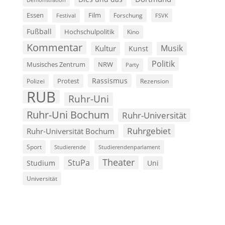
Film
Essen
Forschung
FSVK
Festival
Fußball
Hochschulpolitik
Kino
Kommentar
Musik
Kultur
Kunst
Politik
Musisches Zentrum
NRW
Party
Rassismus
Polizei
Protest
Rezension
RUB
Ruhr-Uni
Ruhr-Uni Bochum
Ruhr-Universität
Ruhrgebiet
Ruhr-Universität Bochum
Sport
Studierende
Studierendenparlament
Theater
StuPa
Studium
Uni
Universität