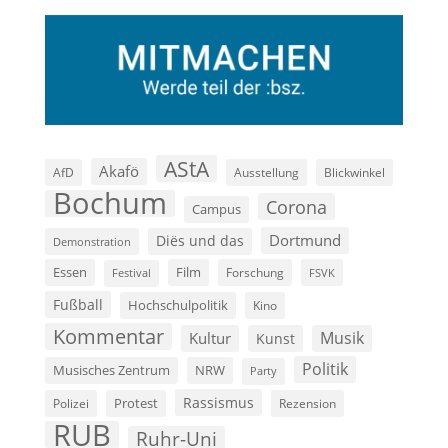
AStA
Akafö
AfD
Ausstellung
Blickwinkel
Bochum
Corona
Campus
Dortmund
Diës und das
Demonstration
Film
Essen
Forschung
FSVK
Festival
Fußball
Hochschulpolitik
Kino
Kommentar
Musik
Kultur
Kunst
Politik
Musisches Zentrum
NRW
Party
Rassismus
Polizei
Protest
Rezension
RUB
Ruhr-Uni