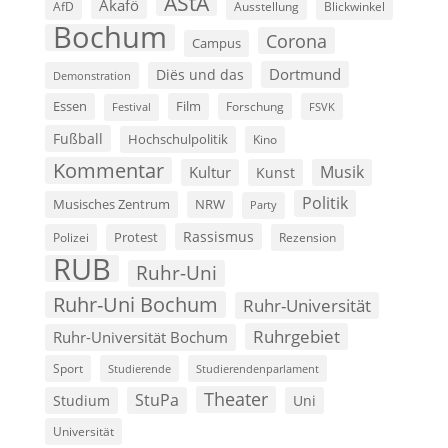
AStA
Akafö
AfD
Ausstellung
Blickwinkel
Bochum
Corona
Campus
Dortmund
Diës und das
Demonstration
Film
Essen
Forschung
FSVK
Festival
Fußball
Hochschulpolitik
Kino
Kommentar
Musik
Kultur
Kunst
Politik
Musisches Zentrum
NRW
Party
Rassismus
Polizei
Protest
Rezension
RUB
Ruhr-Uni
Ruhr-Uni Bochum
Ruhr-Universität
Ruhrgebiet
Ruhr-Universität Bochum
Sport
Studierende
Studierendenparlament
Theater
StuPa
Studium
Uni
Universität