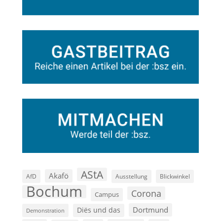
AStA
Akafö
AfD
Ausstellung
Blickwinkel
Bochum
Corona
Campus
Dortmund
Diës und das
Demonstration