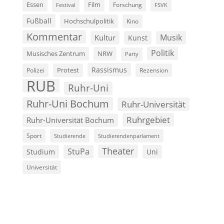
Film
Essen
Forschung
FSVK
Festival
Fußball
Hochschulpolitik
Kino
Kommentar
Musik
Kultur
Kunst
Politik
Musisches Zentrum
NRW
Party
Rassismus
Polizei
Protest
Rezension
RUB
Ruhr-Uni
Ruhr-Uni Bochum
Ruhr-Universität
Ruhrgebiet
Ruhr-Universität Bochum
Sport
Studierende
Studierendenparlament
Theater
StuPa
Studium
Uni
Universität