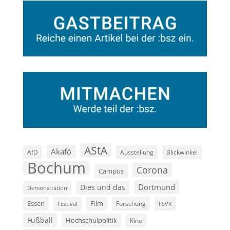
AStA
Akafö
AfD
Ausstellung
Blickwinkel
Bochum
Corona
Campus
Dortmund
Diës und das
Demonstration
Film
Essen
Forschung
FSVK
Festival
Fußball
Hochschulpolitik
Kino