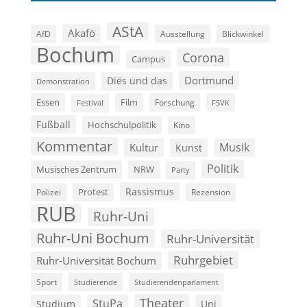
AStA
Akafö
AfD
Ausstellung
Blickwinkel
Bochum
Corona
Campus
Dortmund
Diës und das
Demonstration
Film
Essen
Forschung
FSVK
Festival
Fußball
Hochschulpolitik
Kino
Kommentar
Musik
Kultur
Kunst
Politik
Musisches Zentrum
NRW
Party
Rassismus
Polizei
Protest
Rezension
RUB
Ruhr-Uni
Ruhr-Uni Bochum
Ruhr-Universität
Ruhrgebiet
Ruhr-Universität Bochum
Sport
Studierende
Studierendenparlament
Theater
StuPa
Studium
Uni