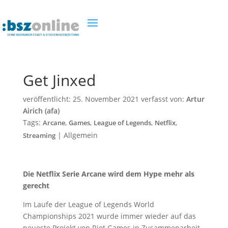
Get Jinxed
veröffentlicht:
25. November 2021
verfasst von:
Artur
Airich (afa)
Tags:
,
,
,
,
Arcane
Games
League of Legends
Netflix
|
Allgemein
Streaming
Die Netflix Serie Arcane wird dem Hype mehr als
gerecht
Im Laufe der League of Legends World
Championships 2021 wurde immer wieder auf das
neueste Projekt von Riot Games in Zusammenarbeit