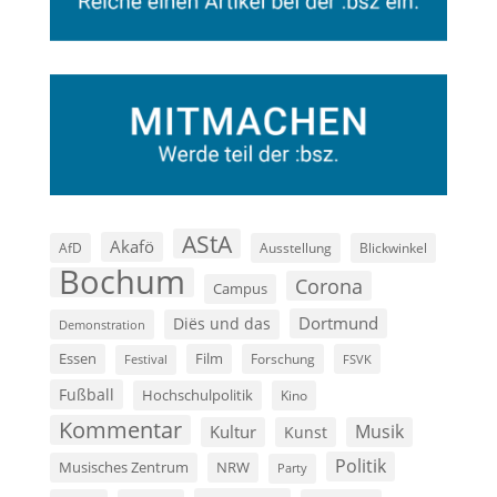
AStA
Akafö
AfD
Ausstellung
Blickwinkel
Bochum
Corona
Campus
Dortmund
Diës und das
Demonstration
Film
Essen
Forschung
FSVK
Festival
Fußball
Hochschulpolitik
Kino
Kommentar
Musik
Kultur
Kunst
Politik
Musisches Zentrum
NRW
Party