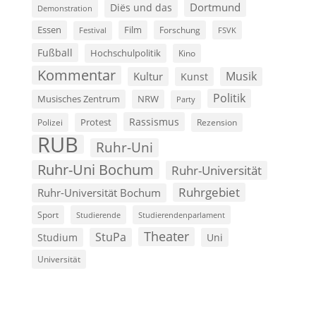
Dortmund
Diës und das
Demonstration
Film
Essen
Forschung
FSVK
Festival
Fußball
Hochschulpolitik
Kino
Kommentar
Musik
Kultur
Kunst
Politik
Musisches Zentrum
NRW
Party
Rassismus
Polizei
Protest
Rezension
RUB
Ruhr-Uni
Ruhr-Uni Bochum
Ruhr-Universität
Ruhrgebiet
Ruhr-Universität Bochum
Sport
Studierende
Studierendenparlament
Theater
StuPa
Studium
Uni
Universität