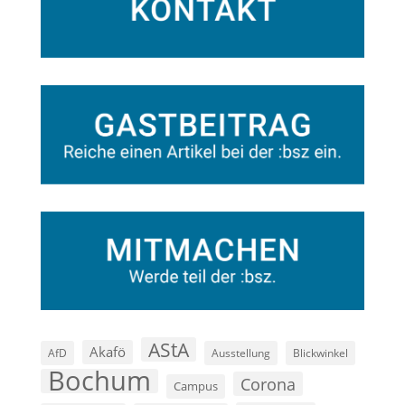
AStA
Akafö
AfD
Ausstellung
Blickwinkel
Bochum
Corona
Campus