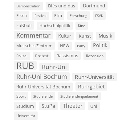
Dortmund
Diës und das
Demonstration
Film
Essen
Forschung
FSVK
Festival
Fußball
Hochschulpolitik
Kino
Kommentar
Musik
Kultur
Kunst
Politik
Musisches Zentrum
NRW
Party
Rassismus
Polizei
Protest
Rezension
RUB
Ruhr-Uni
Ruhr-Uni Bochum
Ruhr-Universität
Ruhrgebiet
Ruhr-Universität Bochum
Sport
Studierende
Studierendenparlament
Theater
StuPa
Studium
Uni
Universität