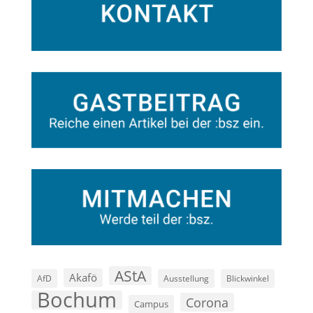
AStA
Akafö
AfD
Ausstellung
Blickwinkel
Bochum
Corona
Campus