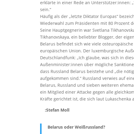
erklärte in einer Rede an Unterstützer:innen:
sein.“
Häufig als der „letzte Diktator Europas“ bezei
Wiederwahl zum Präsidenten mit 80 Prozent d
Seine Hauptgegnerin war Svetlana Tikhanovsk
Tikhanovskaya, ein beliebter Blogger, der eig
Belarus befindet sich wie viele osteuropäisc
europäischen Union. Der luxemburgische Auße
Deutschlandfunk: „Ich glaube, was sich in dies
Außenminister:innen über mögliche Sanktione
dass Russland Belarus beistehe und „die nötig
aufgekommen sind.“ Russland verwies auf ein
Belarus, Russland und sieben weiteren ehema
ein Mitglied einer Attacke gegen alle gleichk
Kräfte gerichtet ist, die sich laut Lukasch
:Stefan Moll
Belarus oder Weißrussland?