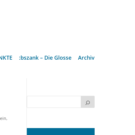
NKTE
:bszank – Die Glosse
Archiv
ein
,