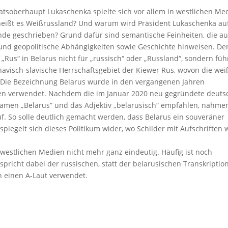
soberhaupt Lukaschenka spielte sich vor allem in westlichen Me
 heißt es Weißrussland? Und warum wird Präsident Lukaschenka au
Ende geschrieben? Grund dafür sind semantische Feinheiten, die au
t und geopolitische Abhängigkeiten sowie Geschichte hinweisen. D
Rus“ in Belarus nicht für „russisch“ oder „Russland“, sondern füh
inavisch-slavische Herrschaftsgebiet der Kiewer Rus, wovon die wei
. Die Bezeichnung Belarus wurde in den vergangenen Jahren
n verwendet. Nachdem die im Januar 2020 neu gegründete deuts
amen „Belarus“ und das Adjektiv „belarusisch“ empfahlen, nahme
f. So solle deutlich gemacht werden, dass Belarus ein souveräner
 spiegelt sich dieses Politikum wider, wo Schilder mit Aufschriften 
westlichen Medien nicht mehr ganz eindeutig. Häufig ist noch
spricht dabei der russischen, statt der belarusischen Transkription
 einen A-Laut verwendet.