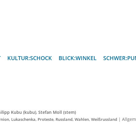
T
KULTUR:SCHOCK
BLICK:WINKEL
SCHWER:PU
ilipp Kubu (kubu)
,
Stefan Moll (stem)
,
,
,
,
,
|
Allgem
Union
Lukaschenka
Proteste
Russland
Wahlen
Weißrussland