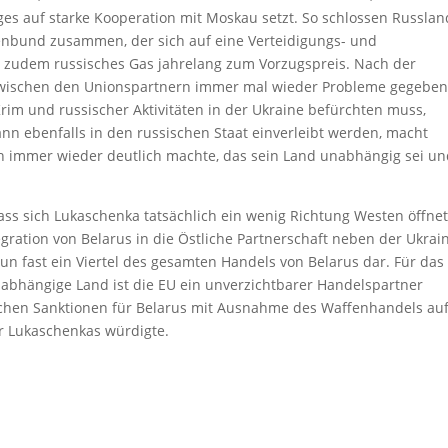
es auf starke Kooperation mit Moskau setzt. So schlossen Russlan
enbund zusammen, der sich auf eine Verteidigungs- und
te zudem russisches Gas jahrelang zum Vorzugspreis. Nach der
wischen den Unionspartnern immer mal wieder Probleme gegeben
rim und russischer Aktivitäten in der Ukraine befürchten muss,
nn ebenfalls in den russischen Staat einverleibt werden, macht
h immer wieder deutlich machte, das sein Land unabhängig sei u
ass sich Lukaschenka tatsächlich ein wenig Richtung Westen öffnet
tegration von Belarus in die Östliche Partnerschaft neben der Ukrai
un fast ein Viertel des gesamten Handels von Belarus dar. Für das 
abhängige Land ist die EU ein unverzichtbarer Handelspartner
ichen Sanktionen für Belarus mit Ausnahme des Waffenhandels auf
dr Lukaschenkas würdigte.