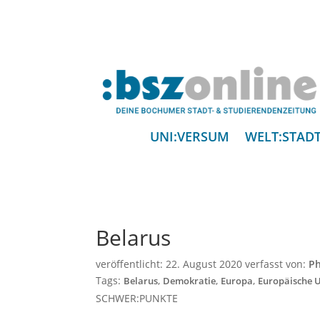
UNI:VERSUM
WELT:STAD
Belarus
veröffentlicht:
22. August 2020
verfasst von:
Ph
Tags:
,
,
,
Belarus
Demokratie
Europa
Europäische 
SCHWER:PUNKTE