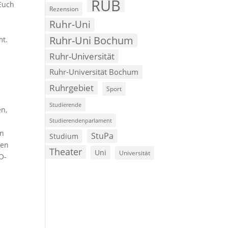
RUB
 Euch
Rezension
Ruhr-Uni
Ruhr-Uni Bochum
mt.
Ruhr-Universität
Ruhr-Universität Bochum
Ruhrgebiet
Sport
Studierende
en,
Studierendenparlament
en
StuPa
Studium
gen
Theater
Uni
Universität
O-