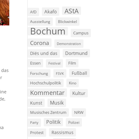
AStA
Akafö
AfD
Ausstellung
Blickwinkel
Bochum
Campus
Corona
Demonstration
Dortmund
Diës und das
Film
Essen
Festival
 das
Fußball
Forschung
FSVK
er
Hochschulpolitik
Kino
Kommentar
ine
Kultur
de,
Musik
Kunst
Musisches Zentrum
NRW
Politik
Polizei
Party
ka
Rassismus
Protest