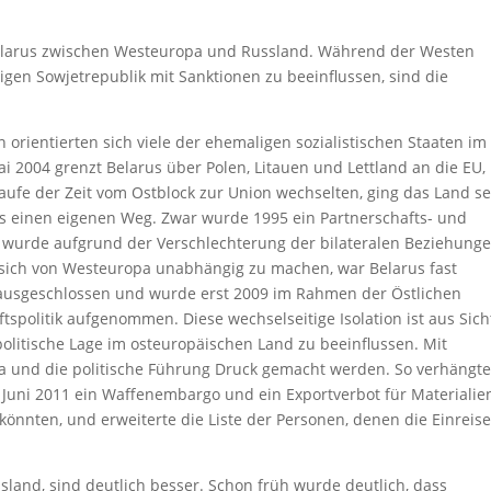
 Belarus zwischen Westeuropa und Russland. Während der Westen
ligen Sowjetrepublik mit Sanktionen zu beeinflussen, sind die
 orientierten sich viele der ehemaligen sozialistischen Staaten im
 2004 grenzt Belarus über Polen, Litauen und Lettland an die EU,
aufe der Zeit vom Ostblock zur Union wechselten, ging das Land se
 einen eigenen Weg. Zwar wurde 1995 ein Partnerschafts- und
wurde aufgrund der Verschlechterung der bilateralen Beziehung
g, sich von Westeuropa unabhängig zu machen, war Belarus fast
 ausgeschlossen und wurde erst 2009 im Rahmen der Östlichen
tspolitik aufgenommen. Diese wechselseitige Isolation ist aus Sich
politische Lage im osteuropäischen Land zu beeinflussen. Mit
a und die politische Führung Druck gemacht werden. So verhängte
 Juni 2011 ein Waffenembargo und ein Exportverbot für Materialie
önnten, und erweiterte die Liste der Personen, denen die Einreis
land, sind deutlich besser. Schon früh wurde deutlich, dass