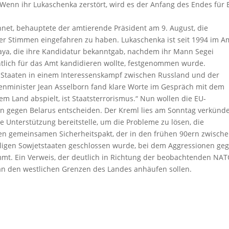
 „Wenn ihr Lukaschenka zerstört, wird es der Anfang des Endes für
chnet, behauptete der amtierende Präsident am 9. August, die
er Stimmen eingefahren zu haben. Lukaschenka ist seit 1994 im A
aya, die ihre Kandidatur bekanntgab, nachdem ihr Mann Segei
entlich für das Amt kandidieren wollte, festgenommen wurde.
he Staaten in einem Interessenskampf zwischen Russland und der
nminister Jean Asselborn fand klare Worte im Gespräch mit dem
em Land abspielt, ist Staatsterrorismus.“ Nun wollen die EU-
n gegen Belarus entscheiden. Der Kreml lies am Sonntag verkünd
e Unterstützung bereitstelle, um die Probleme zu lösen, die
en gemeinsamen Sicherheitspakt, der in den frühen 90ern zwisch
ligen Sowjetstaaten geschlossen wurde, bei dem Aggressionen ge
ommt. Ein Verweis, der deutlich in Richtung der beobachtenden NAT
enka an den westlichen Grenzen des Landes anhäufen sollen.