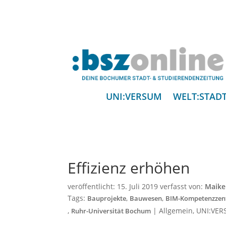
UNI:VERSUM
WELT:STAD
Effizienz erhöhen
veröffentlicht:
15. Juli 2019
verfasst von:
Maike
Tags:
,
,
Bauprojekte
Bauwesen
BIM-Kompetenzze
,
|
Allgemein
,
UNI:VE
Ruhr-Universität Bochum