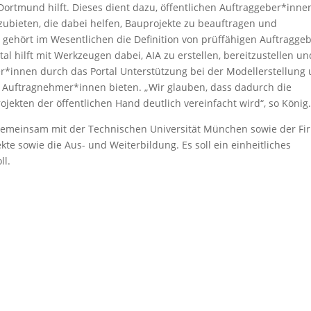
 Dortmund hilft. Dieses dient dazu, öffentlichen Auftraggeber*inne
ubieten, die dabei helfen, Bauprojekte zu beauftragen und
u gehört im Wesentlichen die Definition von prüffähigen Auftraggeb
al hilft mit Werkzeugen dabei, AIA zu erstellen, bereitzustellen un
r*innen durch das Portal Unterstützung bei der Modellerstellung
 Auftragnehmer*innen bieten. „Wir glauben, dass dadurch die
ekten der öffentlichen Hand deutlich vereinfacht wird“, so König
emeinsam mit der Technischen Universität München sowie der Fi
te sowie die Aus- und Weiterbildung. Es soll ein einheitliches
ll.