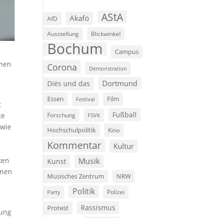
AStA
Akafö
AfD
Ausstellung
Blickwinkel
Bochum
Campus
nnen
Corona
Demonstration
Dortmund
Diës und das
Film
Essen
Festival
t
Fußball
te
Forschung
FSVK
owie
Hochschulpolitik
Kino
Kommentar
Kultur
ken
Musik
Kunst
onen
Musisches Zentrum
NRW
Politik
Polizei
Party
Rassismus
Protest
lung