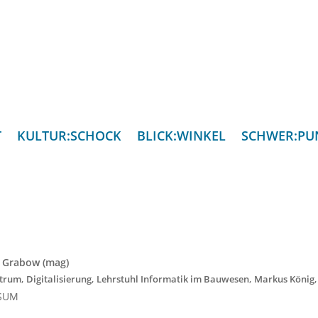
T
KULTUR:SCHOCK
BLICK:WINKEL
SCHWER:PU
 Grabow (mag)
,
,
,
ntrum
Digitalisierung
Lehrstuhl Informatik im Bauwesen
Markus König
RSUM