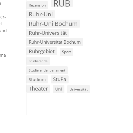
RUB
n
Rezension
Ruhr-Uni
er-
Ruhr-Uni Bochum
d
 und
Ruhr-Universität
Ruhr-Universität Bochum
.
Ruhrgebiet
Sport
rma
Studierende
Studierendenparlament
StuPa
Studium
Theater
Uni
Universität