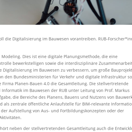
l die Digitalisierung im Bauwesen vorantreiben. RUB-Forscher*i
 Modeling. Dies ist eine digitale Planungsmethode, die eine
ntrolle bewerkstelligen sowie die interdisziplinäre Zusammenarbei
 die Digitalisierung im Bauwesen zu verbessern, um große Bauprojek
von den Bundesministerien für Verkehr und digitale Infrastruktur s
 Firma Planen-Bauen 4.0 die Gesamtleitung. Die stellvertretende
 Informatik im Bauwesen der RUB unter Leitung von Prof. Markus
fgabe, die Bereiche des Planens, Bauens und Nutzens von Bauwer
als zentrale öffentliche Anlaufstelle für BIM-relevante Informati
e der Aufstellung von Aus- und Fortbildungskonzepten oder der
ktivitäten.
hört neben der stellvertretenden Gesamtleitung auch die Entwick