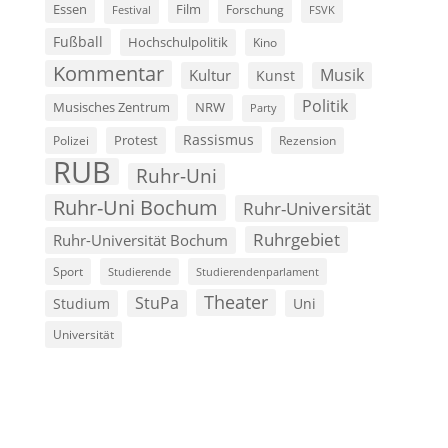
Film
Essen
Forschung
FSVK
Festival
Fußball
Hochschulpolitik
Kino
Kommentar
Musik
Kultur
Kunst
Politik
Musisches Zentrum
NRW
Party
Rassismus
Polizei
Protest
Rezension
RUB
Ruhr-Uni
Ruhr-Uni Bochum
Ruhr-Universität
Ruhrgebiet
Ruhr-Universität Bochum
Sport
Studierende
Studierendenparlament
Theater
StuPa
Studium
Uni
Universität