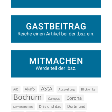
AStA
Akafö
AfD
Ausstellung
Blickwinkel
Bochum
Corona
Campus
Dortmund
Diës und das
Demonstration