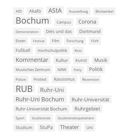
AStA
Akafö
AfD
Ausstellung
Blickwinkel
Bochum
Corona
Campus
Dortmund
Diës und das
Demonstration
Film
Essen
Forschung
FSVK
Festival
Fußball
Hochschulpolitik
Kino
Kommentar
Musik
Kultur
Kunst
Politik
Musisches Zentrum
NRW
Party
Rassismus
Polizei
Protest
Rezension
RUB
Ruhr-Uni
Ruhr-Uni Bochum
Ruhr-Universität
Ruhrgebiet
Ruhr-Universität Bochum
Sport
Studierende
Studierendenparlament
Theater
StuPa
Studium
Uni