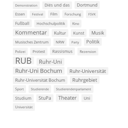
Dortmund
Diës und das
Demonstration
Film
Essen
Forschung
FSVK
Festival
Fußball
Hochschulpolitik
Kino
Kommentar
Musik
Kultur
Kunst
Politik
Musisches Zentrum
NRW
Party
Rassismus
Polizei
Protest
Rezension
RUB
Ruhr-Uni
Ruhr-Uni Bochum
Ruhr-Universität
Ruhrgebiet
Ruhr-Universität Bochum
Sport
Studierende
Studierendenparlament
Theater
StuPa
Studium
Uni
Universität