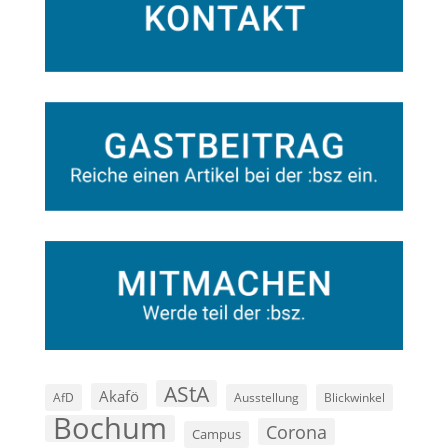
AStA
Akafö
AfD
Ausstellung
Blickwinkel
Bochum
Corona
Campus