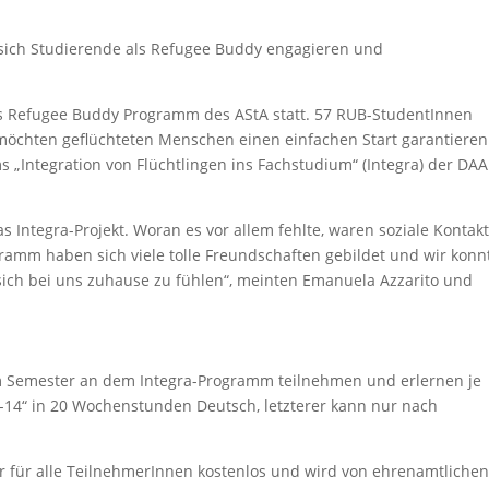
sich Studierende als Refugee Buddy engagieren und
as Refugee Buddy Programm des AStA statt. 57 RUB-StudentInnen
 möchten geflüchteten Menschen einen einfachen Start garantieren
„Integration von Flüchtlingen ins Fachstudium“ (Integra) der DA
as Integra-Projekt. Woran es vor allem fehlte, waren soziale Kontak
amm haben sich viele tolle Freundschaften gebildet und wir konn
 sich bei uns zuhause zu fühlen“, meinten Emanuela Azzarito und
.
m Semester an dem Integra-Programm teilnehmen und erlernen je
a-14“ in 20 Wochenstunden Deutsch, letzterer kann nur nach
er für alle TeilnehmerInnen kostenlos und wird von ehrenamtliche