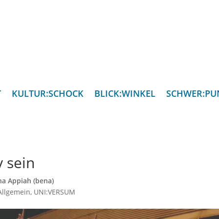
T
KULTUR:SCHOCK
BLICK:WINKEL
SCHWER:PU
y sein
a Appiah (bena)
Allgemein
,
UNI:VERSUM