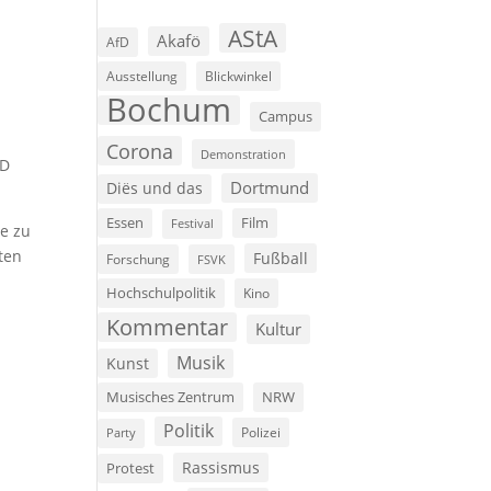
AStA
Akafö
AfD
Ausstellung
Blickwinkel
Bochum
Campus
Corona
Demonstration
AD
Dortmund
Diës und das
Film
Essen
Festival
te zu
ten
Fußball
Forschung
FSVK
Hochschulpolitik
Kino
Kommentar
Kultur
Musik
Kunst
Musisches Zentrum
NRW
Politik
Polizei
Party
Rassismus
Protest
n