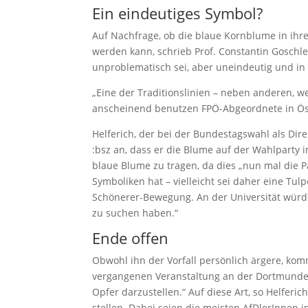
Ein eindeutiges Symbol?
Auf Nachfrage, ob die blaue Kornblume in ih
werden kann, schrieb Prof. Constantin Goschler
unproblematisch sei, aber uneindeutig und in
„Eine der Traditionslinien – neben anderen, w
anscheinend benutzen FPÖ-Abgeordnete in Öste
Helferich, der bei der Bundestagswahl als Dir
:bsz an, dass er die Blume auf der Wahlparty 
blaue Blume zu tragen, da dies „nun mal die P
Symboliken hat – vielleicht sei daher eine Tulp
Schönerer-Bewegung. An der Universität würde e
zu suchen haben.“
Ende offen
Obwohl ihn der Vorfall persönlich ärgere, kom
vergangenen Veranstaltung an der Dortmunder Ta
Opfer darzustellen.“ Auf diese Art, so Helfer
stellen. Dabei seien die meisten AfDlerInnen i