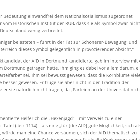
rer Bedeutung einwandfrei dem Nationalsozialismus zugeordnet
 vom Historischen Institut der RUB, dass sie als Symbol zwar nich
 Deutschland wenig verbreitet:
eniger belasteten – führt in der Tat zur Schönerer-Bewegung, und
rreich dieses Symbol gelegentlich in provozierender Absicht.“
ektkandidat der AfD in Dortmund kandidierte, gab im Interview mit 
im Dortmund getragen hatte. Ihm ging es dabei vor allem darum, e
arteifarbe“ sei. Ihm sei bewusst gewesen, dass die Kornblume viel
e besser gewesen. Er trüge sie aber nicht in der Tradition der
r sie natürlich nicht tragen, da „Parteien an der Universität nich
mentierte Helferich die „Hexenjagd“ – mit Verweis zu einer
fel (:bsz 1114) – als eine „für [die AfD] gute Möglichkeit, sich al
ich, würde man eine Chance versäumen, sich der AfD thematisch zu
n Sachen politischer Erfahrung weniger fit als die Konkurrenz und 