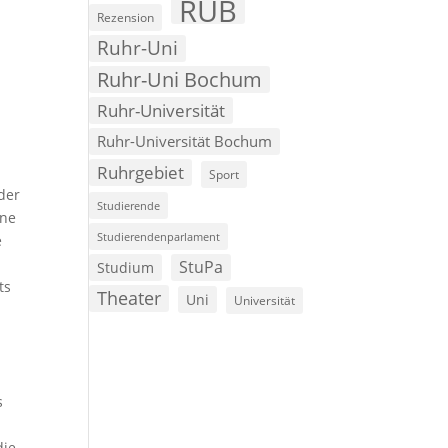
RUB
Rezension
Ruhr-Uni
t
Ruhr-Uni Bochum
Ruhr-Universität
Ruhr-Universität Bochum
Ruhrgebiet
Sport
der
Studierende
ine
Studierendenparlament
e
StuPa
Studium
ts
Theater
Uni
Universität
s
die