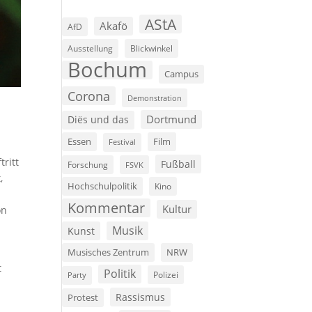
AStA
Akafö
AfD
Ausstellung
Blickwinkel
Bochum
Campus
Corona
Demonstration
Dortmund
Diës und das
.
Film
Essen
Festival
ritt
Fußball
Forschung
FSVK
,
Hochschulpolitik
Kino
Kommentar
Kultur
on
Musik
Kunst
Musisches Zentrum
NRW
t
Politik
Polizei
Party
Rassismus
Protest