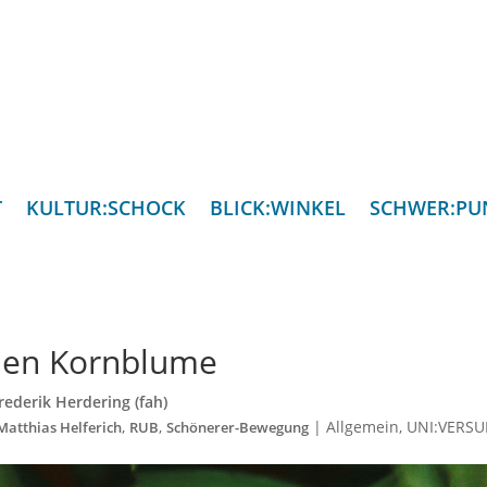
T
KULTUR:SCHOCK
BLICK:WINKEL
SCHWER:PU
auen Kornblume
rederik Herdering (fah)
,
,
|
Allgemein
,
UNI:VERS
Matthias Helferich
RUB
Schönerer-Bewegung