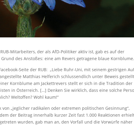
UB-Mitarbeiters, der als AfD-Politiker aktiv ist, gab es auf der
Der Grund des Anstoßes: eine am Revers getragene blaue Kornblume
acebook-Seite der RUB: „Liebe Ruhr-Uni, mit seinem gestrigen Auft
angestellte Matthias Helferich schlussendlich unter Beweis gestellt
iner Kornblume am Jackettrevers stellt er sich in die Tradition der
sten in Österreich. […] Denken Sie wirklich, dass eine solche Pers
lich? Weltoffen? Wohl kaum!“
k von „jeglicher radikalen oder extremen politischen Gesinnung“,
em der Beitrag innerhalb kurzer Zeit fast 1.000 Reaktionen erhiel
getreten wurden, gab man an, den Vorfall und die Vorwürfe näher