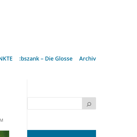
NKTE
:bszank – Die Glosse
Archiv
UM