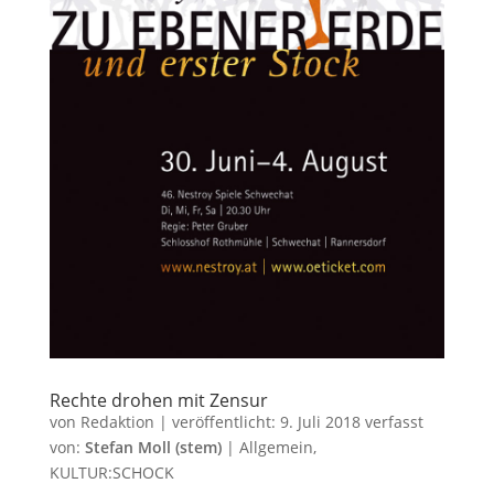
Rechte drohen mit Zensur
von
Redaktion
|
veröffentlicht:
9. Juli 2018
verfasst
von:
Stefan Moll (stem)
|
Allgemein
,
KULTUR:SCHOCK