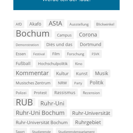
AStA
Akafö
AfD
Ausstellung
Blickwinkel
Bochum
Corona
Campus
Dortmund
Diës und das
Demonstration
Film
Essen
Forschung
FSVK
Festival
Fußball
Hochschulpolitik
Kino
Kommentar
Musik
Kultur
Kunst
Politik
Musisches Zentrum
NRW
Party
Rassismus
Polizei
Protest
Rezension
RUB
Ruhr-Uni
Ruhr-Uni Bochum
Ruhr-Universität
Ruhrgebiet
Ruhr-Universität Bochum
Sport
Studierende
Studierendenparlament