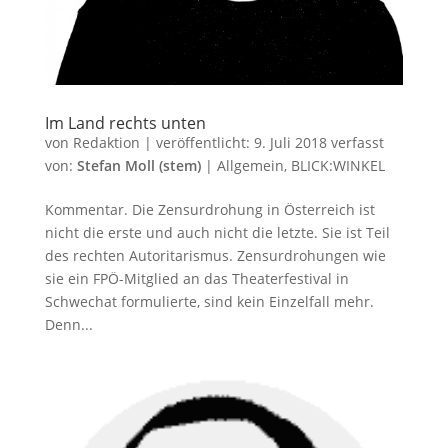
Im Land rechts unten
von
Redaktion
|
veröffentlicht:
9. Juli 2018
verfasst
von:
Stefan Moll (stem)
|
Allgemein
,
BLICK:WINKEL
Kommentar. Die Zensurdrohung in Österreich ist
nicht die erste und auch nicht die letzte. Sie ist Teil
des rechten Autoritarismus. Zensurdrohungen wie
sie ein FPÖ-Mitglied an das Theaterfestival in
Schwechat formulierte, sind kein Einzelfall mehr.
Denn...