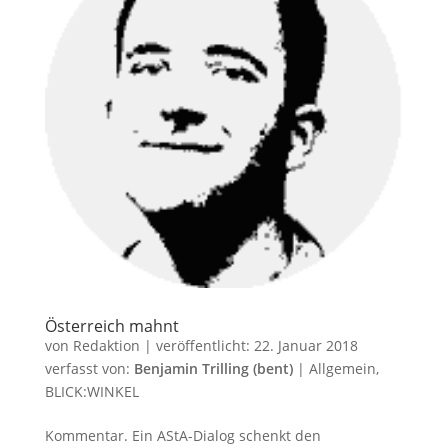
Österreich mahnt
von
Redaktion
|
veröffentlicht:
22. Januar 2018
verfasst von:
Benjamin Trilling (bent)
|
Allgemein
,
BLICK:WINKEL
Kommentar. Ein AStA-Dialog schenkt den