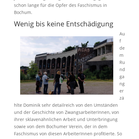
schon lange für die Opfer des Faschismus in
Bochum.
Wenig bis keine Entschädigung
Au
f
de
m
Ru
nd
ga
ng
er
zä
hlte Dominik sehr detailreich von den Umständen
und der Geschichte von ZwangsarbeiterInnen, von
ihrer sklavenähnlichen Arbeit und Unterbringung
sowie von dem Bochumer Verein, der in dem
Faschismus von diesen ArbeiterInnen profitierte. So