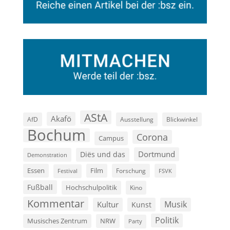
AStA
Akafö
AfD
Ausstellung
Blickwinkel
Bochum
Corona
Campus
Dortmund
Diës und das
Demonstration
Film
Essen
Forschung
FSVK
Festival
Fußball
Hochschulpolitik
Kino
Kommentar
Musik
Kultur
Kunst
Politik
Musisches Zentrum
NRW
Party