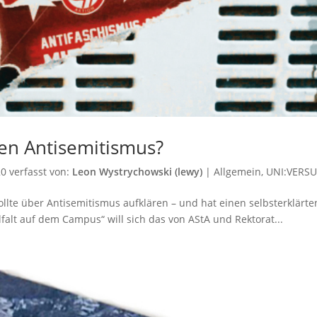
gen Antisemitismus?
20
verfasst von:
Leon Wystrychowski (lewy)
|
Allgemein
,
UNI:VERS
ollte über Antisemitismus aufklären – und hat einen selbsterklärte
lfalt auf dem Campus“ will sich das von AStA und Rektorat...