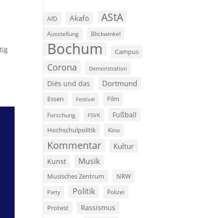
AStA
Akafö
AfD
Ausstellung
Blickwinkel
Bochum
tig
Campus
Corona
Demonstration
Dortmund
Diës und das
Film
Essen
Festival
Fußball
Forschung
FSVK
Hochschulpolitik
Kino
Kommentar
Kultur
Musik
Kunst
Musisches Zentrum
NRW
Politik
Polizei
Party
Rassismus
Protest