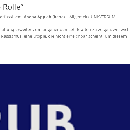
 Rolle“
erfasst von:
Abena Appiah (bena)
|
Allgemein
,
UNI:VERSUM
taltung erweitert, um angehenden Lehrkräften zu zeigen, wie wich
e Rassismus, eine Utopie, die nicht erreichbar scheint. Um diesem